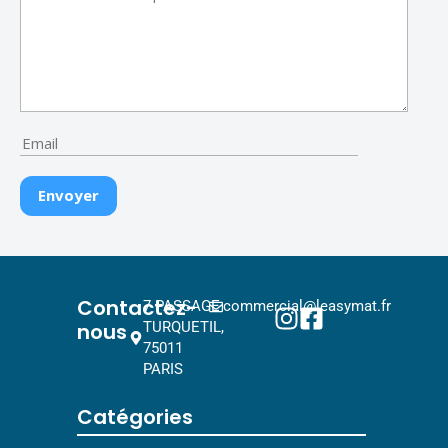
Contactez-
7 PASSAGE
commercial@leasymat.fr
nous
TURQUETIL,
75011
PARIS
Catégories