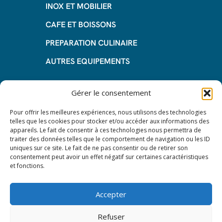
INOX ET MOBILIER
CAFE ET BOISSONS
PREPARATION CULINAIRE
AUTRES EQUIPEMENTS
Informations
Gérer le consentement
Questions fréquentes
Pour offrir les meilleures expériences, nous utilisons des technologies
telles que les cookies pour stocker et/ou accéder aux informations des
Les avantages de la LOA
appareils. Le fait de consentir à ces technologies nous permettra de
traiter des données telles que le comportement de navigation ou les ID
Les étapes du leasing de matériel
uniques sur ce site. Le fait de ne pas consentir ou de retirer son
de restauration
consentement peut avoir un effet négatif sur certaines caractéristiques
et fonctions.
Nos CGV
Mentions Légales
Accepter
Protection des données – RGPD
Refuser