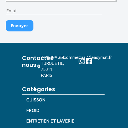
Contactez-
7 PASSAGE
commercial@leasymat.fr
nous
TURQUETIL,
75011
PARIS
Catégories
CUISSON
FROID
ENTRETIEN ET LAVERIE