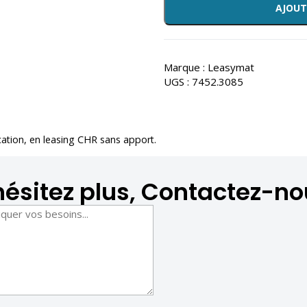
AJOUT
Marque :
Leasymat
UGS :
7452.3085
cation
, en leasing CHR sans apport.
hésitez plus, Contactez-no