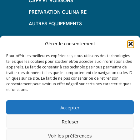
CAFE ET BOISSONS
PREPARATION CULINAIRE
AUTRES EQUIPEMENTS
Informations
Gérer le consentement
Questions fréquentes
Pour offrir les meilleures expériences, nous utilisons des technologies
telles que les cookies pour stocker et/ou accéder aux informations des
Les avantages de la LOA
appareils. Le fait de consentir à ces technologies nous permettra de
traiter des données telles que le comportement de navigation ou les ID
Les étapes du leasing de matériel
uniques sur ce site. Le fait de ne pas consentir ou de retirer son
de restauration
consentement peut avoir un effet négatif sur certaines caractéristiques
et fonctions.
Nos CGV
Mentions Légales
Accepter
Protection des données – RGPD
Refuser
Voir les préférences