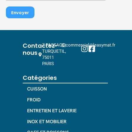
Contactez-
7 PASSAGE
commercial@leasymat.fr
nous
TURQUETIL,
75011
PARIS
Catégories
CUISSON
FROID
ENTRETIEN ET LAVERIE
INOX ET MOBILIER