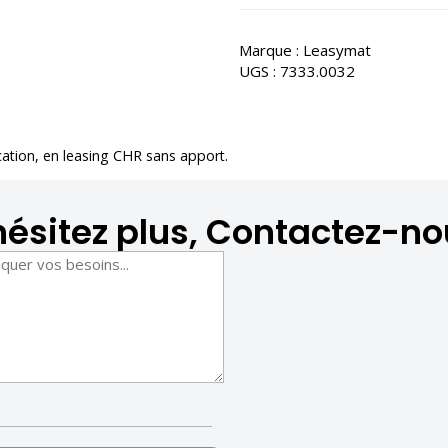
Marque :
Leasymat
UGS :
7333.0032
cation
, en leasing CHR sans apport.
hésitez plus, Contactez-no