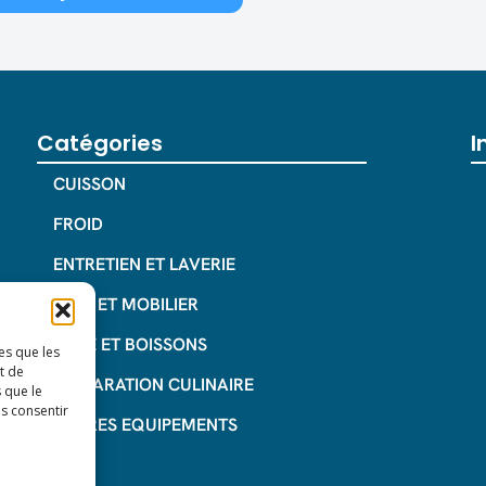
Catégories
I
CUISSON
FROID
ENTRETIEN ET LAVERIE
INOX ET MOBILIER
CAFE ET BOISSONS
es que les
t de
PREPARATION CULINAIRE
 que le
as consentir
AUTRES EQUIPEMENTS