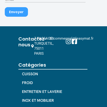
Contactez-
7 PASSAGE
commercial@leasymat.fr
nous
TURQUETIL,
75011
PARIS
Catégories
CUISSON
FROID
ENTRETIEN ET LAVERIE
INOX ET MOBILIER