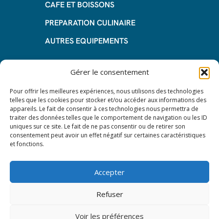
CAFE ET BOISSONS
PREPARATION CULINAIRE
AUTRES EQUIPEMENTS
Informations
Gérer le consentement
Questions fréquentes
Pour offrir les meilleures expériences, nous utilisons des technologies
telles que les cookies pour stocker et/ou accéder aux informations des
Les avantages de la LOA
appareils. Le fait de consentir à ces technologies nous permettra de
traiter des données telles que le comportement de navigation ou les ID
Les étapes du leasing de matériel
uniques sur ce site. Le fait de ne pas consentir ou de retirer son
de restauration
consentement peut avoir un effet négatif sur certaines caractéristiques
et fonctions.
Nos CGV
Mentions Légales
Accepter
Protection des données – RGPD
Refuser
Voir les préférences