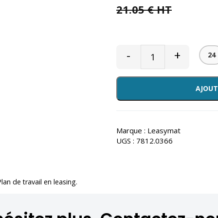
21.05 € HT
-
+
24
AJOUT
Marque :
Leasymat
UGS :
7812.0366
Plan de travail en leasing
.