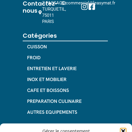
Contactez-
7 PASSAGE
commercial@leasymat.fr
nous
TURQUETIL,
75011
PARIS
Catégories
CUISSON
FROID
ENTRETIEN ET LAVERIE
INOX ET MOBILIER
CAFE ET BOISSONS
PREPARATION CULINAIRE
AUTRES EQUIPEMENTS
Informations
Gérer le consentement