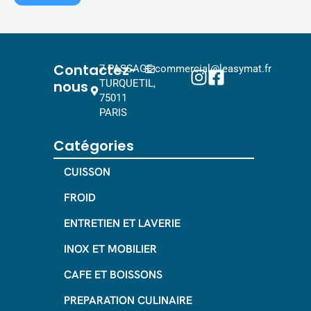
Contactez-
7 PASSAGE
commercial@leasymat.fr
nous
TURQUETIL,
75011
PARIS
Catégories
CUISSON
FROID
ENTRETIEN ET LAVERIE
INOX ET MOBILIER
CAFE ET BOISSONS
PREPARATION CULINAIRE