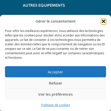
AUTRES EQUIPEMENTS
Informations
Gérer le consentement
Questions fréquentes
Pour offrir les meilleures expériences, nous utilisons des technologies
telles que les cookies pour stocker et/ou accéder aux informations des
Les avantages de la LOA
appareils. Le fait de consentir à ces technologies nous permettra de
traiter des données telles que le comportement de navigation ou les ID
Les étapes du leasing de matériel
uniques sur ce site. Le fait de ne pas consentir ou de retirer son
de restauration
consentement peut avoir un effet négatif sur certaines caractéristiques
et fonctions.
Nos CGV
Mentions Légales
Accepter
Protection des données – RGPD
Refuser
Voir les préférences
© 2024 All rights reserved. Leasy Mat.
Politique de cookies