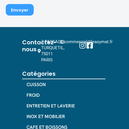
Contactez-
7 PASSAGE
commercial@leasymat.fr
nous
TURQUETIL,
75011
PARIS
Catégories
CUISSON
FROID
ENTRETIEN ET LAVERIE
INOX ET MOBILIER
CAFE ET BOISSONS