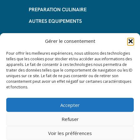
PREPARATION CULINAIRE
AUTRES EQUIPEMENTS
Informations
Gérer le consentement
Questions fréquentes
Pour offrir les meilleures expériences, nous utilisons des technologies
telles que les cookies pour stocker et/ou accéder aux informations des
Les avantages de la LOA
appareils. Le fait de consentir à ces technologies nous permettra de
traiter des données telles que le comportement de navigation ou les ID
Les étapes du leasing de matériel
uniques sur ce site. Le fait de ne pas consentir ou de retirer son
de restauration
consentement peut avoir un effet négatif sur certaines caractéristiques
et fonctions.
Nos CGV
Mentions Légales
Accepter
Protection des données – RGPD
Refuser
Voir les préférences