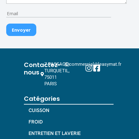
Contactez-
7 PASSAGE
commercial@leasymat.fr
nous
TURQUETIL,
75011
PARIS
Catégories
CUISSON
FROID
ENTRETIEN ET LAVERIE