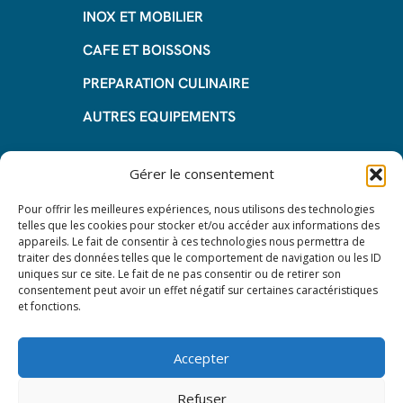
INOX ET MOBILIER
CAFE ET BOISSONS
PREPARATION CULINAIRE
AUTRES EQUIPEMENTS
Informations
Gérer le consentement
Questions fréquentes
Pour offrir les meilleures expériences, nous utilisons des technologies
telles que les cookies pour stocker et/ou accéder aux informations des
Les avantages de la LOA
appareils. Le fait de consentir à ces technologies nous permettra de
traiter des données telles que le comportement de navigation ou les ID
Les étapes du leasing de matériel
uniques sur ce site. Le fait de ne pas consentir ou de retirer son
de restauration
consentement peut avoir un effet négatif sur certaines caractéristiques
et fonctions.
Nos CGV
Mentions Légales
Accepter
Protection des données – RGPD
Refuser