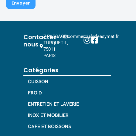
Contactez-
7 PASSAGE
commercial@leasymat.fr
nous
TURQUETIL,
75011
PARIS
Catégories
CUISSON
FROID
ENTRETIEN ET LAVERIE
INOX ET MOBILIER
CAFE ET BOISSONS