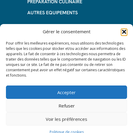
PREPARATION CULINAIRE
AUTRES EQUIPEMENTS
Informations
Gérer le consentement
Questions fréquentes
Pour offrir les meilleures expériences, nous utilisons des technologies
telles que les cookies pour stocker et/ou accéder aux informations des
Les avantages de la LOA
appareils. Le fait de consentir à ces technologies nous permettra de
traiter des données telles que le comportement de navigation ou les ID
Les étapes du leasing de matériel
uniques sur ce site. Le fait de ne pas consentir ou de retirer son
de restauration
consentement peut avoir un effet négatif sur certaines caractéristiques
et fonctions.
Nos CGV
Mentions Légales
Accepter
Protection des données – RGPD
Refuser
Voir les préférences
© 2024 All rights reserved. Leasy Mat.
Politique de cookies