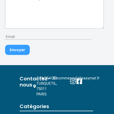
Contactez-
7 PASSAGE
commercial@leasymat.fr
nous
TURQUETIL,
75011
PARIS
Catégories