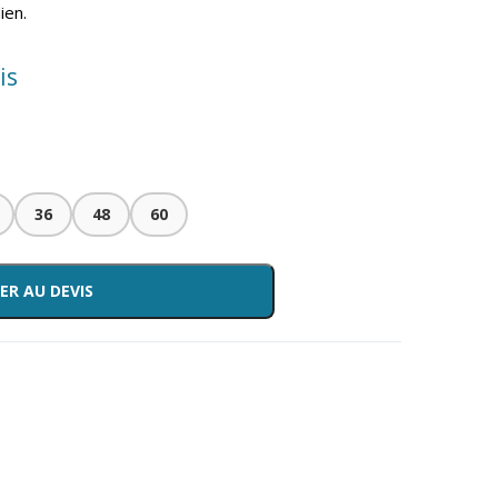
ien.
is
36
48
60
ER AU DEVIS