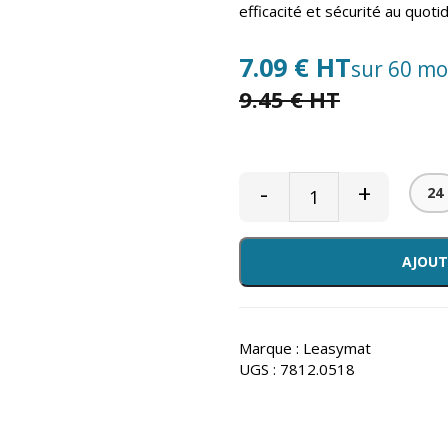
efficacité et sécurité au quotid
7.09 € HT
sur 60 mo
9.45 € HT
-
+
24
AJOUT
Marque :
Leasymat
UGS :
7812.0518