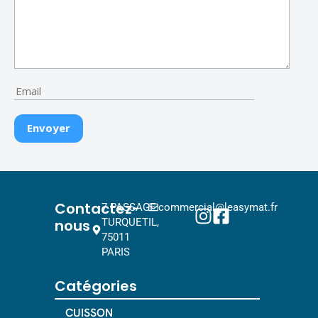
Contactez-
7 PASSAGE
commercial@leasymat.fr
nous
TURQUETIL,
75011
PARIS
Catégories
CUISSON