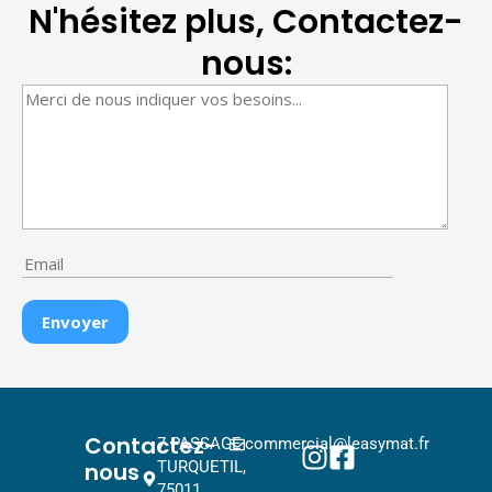
N'hésitez plus, Contactez-
nous:
Contactez-
7 PASSAGE
commercial@leasymat.fr
nous
TURQUETIL,
75011