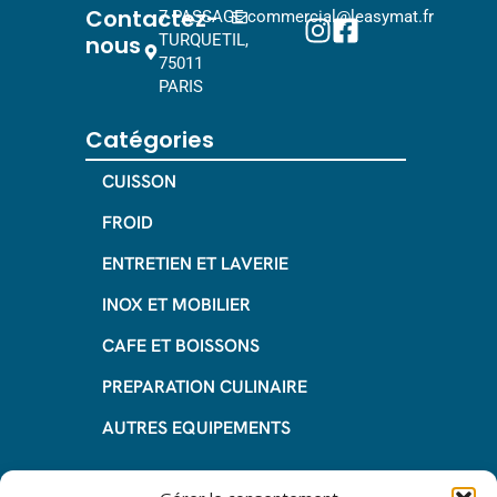
Contactez-
7 PASSAGE
commercial@leasymat.fr
nous
TURQUETIL,
75011
PARIS
Catégories
CUISSON
FROID
ENTRETIEN ET LAVERIE
INOX ET MOBILIER
CAFE ET BOISSONS
PREPARATION CULINAIRE
AUTRES EQUIPEMENTS
Informations