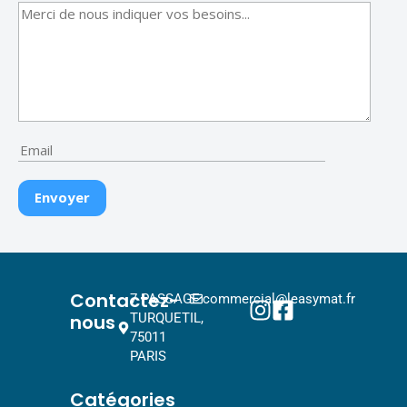
Contactez-
7 PASSAGE
commercial@leasymat.fr
nous
TURQUETIL,
75011
PARIS
Catégories