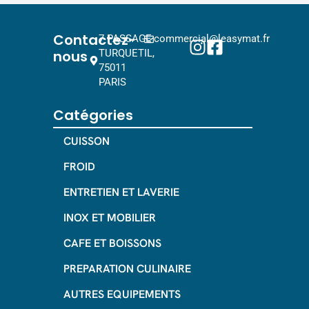
Contactez-
7 PASSAGE
commercial@leasymat.fr
nous
TURQUETIL,
75011
PARIS
Catégories
CUISSON
FROID
ENTRETIEN ET LAVERIE
INOX ET MOBILIER
CAFE ET BOISSONS
PREPARATION CULINAIRE
AUTRES EQUIPEMENTS