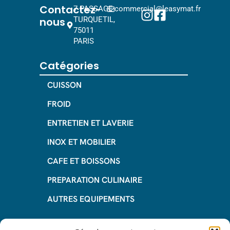
Contactez-
7 PASSAGE
commercial@leasymat.fr
nous
TURQUETIL,
75011
PARIS
Catégories
CUISSON
FROID
ENTRETIEN ET LAVERIE
INOX ET MOBILIER
CAFE ET BOISSONS
PREPARATION CULINAIRE
AUTRES EQUIPEMENTS
Informations