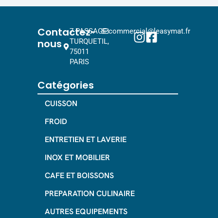
Contactez-
7 PASSAGE
commercial@leasymat.fr
nous
TURQUETIL,
75011
PARIS
Catégories
CUISSON
FROID
ENTRETIEN ET LAVERIE
INOX ET MOBILIER
CAFE ET BOISSONS
PREPARATION CULINAIRE
AUTRES EQUIPEMENTS