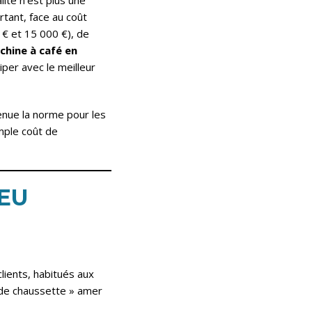
ité n’est plus une
rtant, face au coût
€ et 15 000 €), de
hine à café en
per avec le meilleur
enue la norme pour les
mple coût de
JEU
lients, habitués aux
 de chaussette » amer