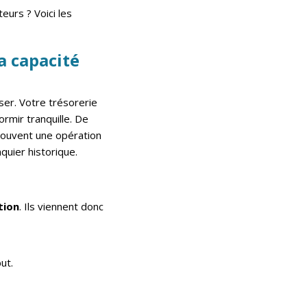
eurs ? Voici les
la capacité
ser. Votre trésorerie
rmir tranquille. De
 souvent une opération
quier historique.
tion
. Ils viennent donc
ut.