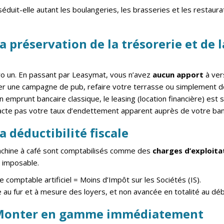
éduit-elle autant les boulangeries, les brasseries et les restaurat
La préservation de la trésorerie et de 
o un. En passant par Leasymat, vous n’avez
aucun apport
à ver
cer une campagne de pub, refaire votre terrasse ou simplement do
n emprunt bancaire classique, le leasing (location financière) est
mpacte pas votre taux d’endettement apparent auprès de votre ban
a déductibilité fiscale
achine à café sont comptabilisés comme des
charges d’exploita
t imposable.
 comptable artificiel = Moins d’Impôt sur les Sociétés (IS).
au fur et à mesure des loyers, et non avancée en totalité au déb
: Monter en gamme immédiatement