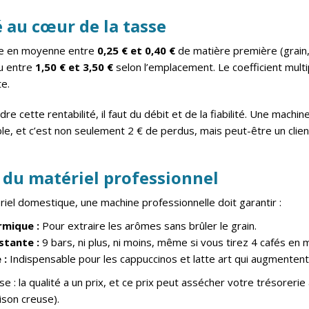
é au cœur de la tasse
te en moyenne entre
0,25 € et 0,40 €
de matière première (grain, 
du entre
1,50 € et 3,50 €
selon l’emplacement. Le coefficient multip
te.
re cette rentabilité, il faut du débit et de la fiabilité. Une machi
le, et c’est non seulement 2 € de perdus, mais peut-être un clien
 du matériel professionnel
iel domestique, une machine professionnelle doit garantir :
rmique :
Pour extraire les arômes sans brûler le grain.
stante :
9 bars, ni plus, ni moins, même si vous tirez 4 cafés e
 :
Indispensable pour les cappuccinos et latte art qui augmentent
sse : la qualité a un prix, et ce prix peut assécher votre trésorer
ison creuse).