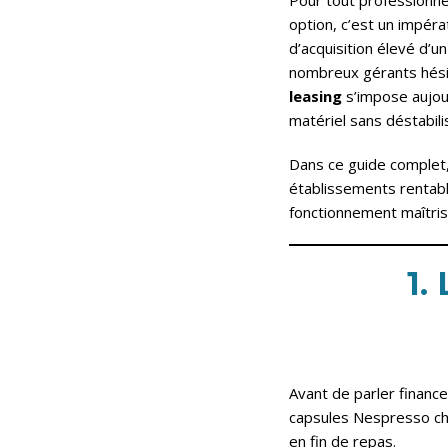
Pour tout professionne
option, c’est un impérat
d’acquisition élevé d’
nombreux gérants hésit
leasing
s’impose aujour
matériel sans déstabili
Dans ce guide complet,
établissements rentabl
fonctionnement maîtris
1.
Avant de parler finance
capsules Nespresso che
en fin de repas.