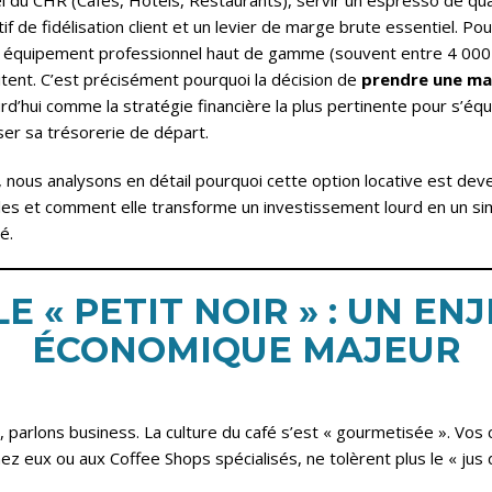
l du CHR (Cafés, Hôtels, Restaurants), servir un espresso de qual
if de fidélisation client et un levier de marge brute essentiel. Pou
un équipement professionnel haut de gamme (souvent entre 4 000 
ent. C’est précisément pourquoi la décision de
prendre une mac
d’hui comme la stratégie financière la plus pertinente pour s’équi
ser sa trésorerie de départ.
 nous analysons en détail pourquoi cette option locative est dev
es et comment elle transforme un investissement lourd en un si
é.
 LE « PETIT NOIR » : UN EN
ÉCONOMIQUE MAJEUR
, parlons business. La culture du café s’est « gourmetisée ». Vos c
z eux ou aux Coffee Shops spécialisés, ne tolèrent plus le « jus