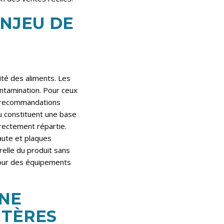
ENJEU DE
rité des aliments. Les
ntamination. Pour ceux
es recommandations
u
constituent une base
rectement répartie.
ute et plaques
elle du produit sans
 pour des équipements
INE
ITÈRES