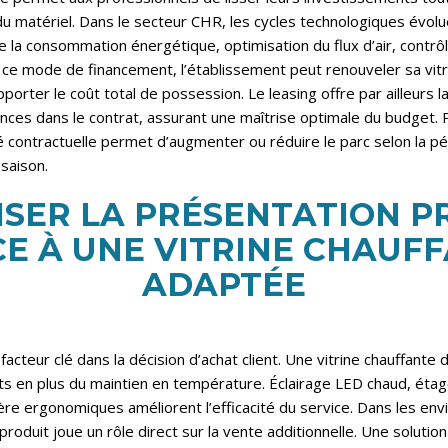
u matériel. Dans le secteur CHR, les cycles technologiques évoluen
 la consommation énergétique, optimisation du flux d’air, contrôl
ce mode de financement, l’établissement peut renouveler sa vitr
rter le coût total de possession. Le leasing offre par ailleurs la 
nces dans le contrat, assurant une maîtrise optimale du budget.
ité contractuelle permet d’augmenter ou réduire le parc selon la pér
saison.
ISER LA PRÉSENTATION P
E À UNE VITRINE CHAUF
ADAPTÉE
facteur clé dans la décision d’achat client. Une vitrine chauffante 
ts en plus du maintien en température. Éclairage LED chaud, étagè
ère ergonomiques améliorent l’efficacité du service. Dans les en
du produit joue un rôle direct sur la vente additionnelle. Une solutio