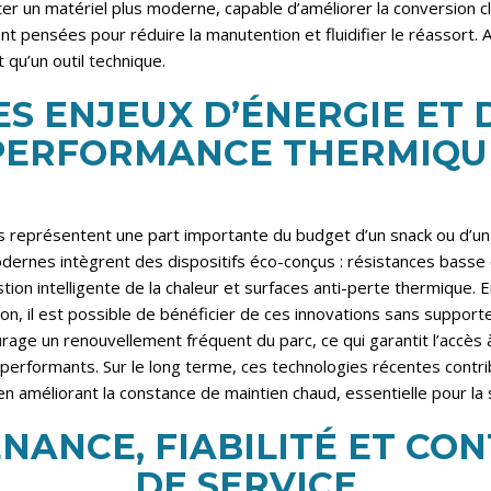
r un matériel plus moderne, capable d’améliorer la conversion cli
t pensées pour réduire la manutention et fluidifier le réassort. Ain
 qu’un outil technique.
ES ENJEUX D’ÉNERGIE ET 
PERFORMANCE THERMIQU
s représentent une part importante du budget d’un snack ou d’u
odernes intègrent des dispositifs éco-conçus : résistances bass
stion intelligente de la chaleur et surfaces anti-perte thermique. 
tion, il est possible de bénéficier de ces innovations sans support
ourage un renouvellement fréquent du parc, ce qui garantit l’accè
performants. Sur le long terme, ces technologies récentes contrib
en améliorant la constance de maintien chaud, essentielle pour la sa
NANCE, FIABILITÉ ET CON
DE SERVICE