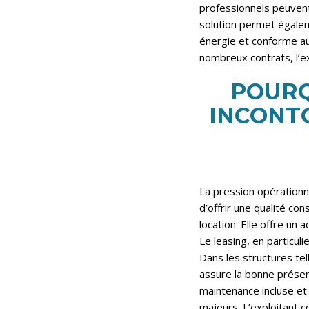
professionnels peuvent 
solution permet égalem
énergie et conforme a
nombreux contrats, l’exp
POURQ
INCONT
La pression opérationne
d’offrir une qualité co
location. Elle offre un
Le leasing, en particul
Dans les structures tel
assure la bonne présen
maintenance incluse et
majeurs. L’exploitant c