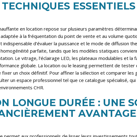
TECHNIQUES ESSENTIELS
chauffante en location repose sur plusieurs paramètres déterminan
re adaptée à la fréquentation du point de vente et au volume quoti
st indispensable d’évaluer la puissance et le mode de diffusion th
 homogénéité parfaite, tandis que les modèles statiques convien
tation. Le vitrage, l’éclairage LED, les plateaux modulables et la f
rformance globale. La location ou le leasing permettent de tester 
fixer un choix définitif. Pour affiner la sélection et comparer les
sulter un espace professionnel tel que
ce catalogue spécialisé
, qu
environnements CHR.
N LONGUE DURÉE : UNE 
NANCIÈREMENT AVANTAGE
ée permet aux professionnels de lisser leurs investissements tout