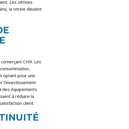
ent. Les vitrines
si, la vitrine devient
DE
E
n comerçant CHR. Les
e consommation,
En optant pour une
er l’investissement
s à des équipements
uent à réduire la
tisfaction client.
TINUITÉ