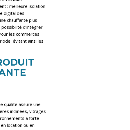
t : meilleure isolation
e digital des
ine chauffante plus
possibilité d’intégrer
 Pour les commerces
iode, évitant ainsi les
RODUIT
FANTE
de qualité assure une
res inclinées, vitrages
vironnements à forte
n en location ou en