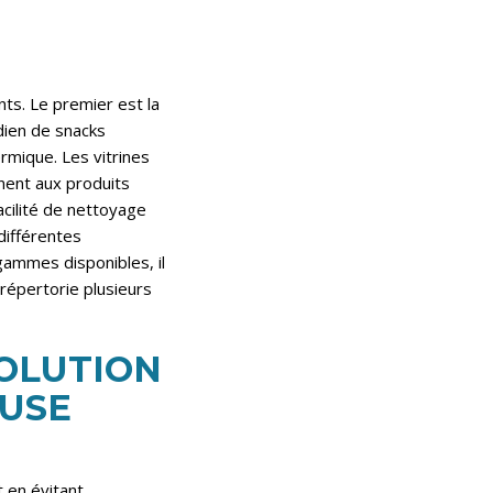
ts. Le premier est la
dien de snacks
ermique. Les vitrines
nent aux produits
acilité de nettoyage
différentes
 gammes disponibles, il
i répertorie plusieurs
SOLUTION
USE
 en évitant