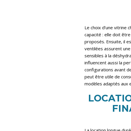
Le choix d’une vitrine 
capacité : elle doit êt
proposés. Ensuite, il e
ventilées assurent une
sensibles à la déshydra
influencent aussi la pe
configurations avant de 
peut être utile de con
modèles adaptés aux 
LOCATIO
FI
La location longue dur