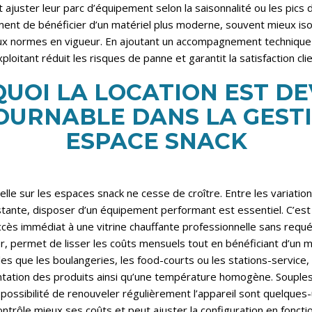
ajuster leur parc d’équipement selon la saisonnalité ou les pics d’
ent de bénéficier d’un matériel plus moderne, souvent mieux is
ux normes en vigueur. En ajoutant un accompagnement technique 
loitant réduit les risques de panne et garantit la satisfaction clie
UOI LA LOCATION EST D
OURNABLE DANS LA GESTI
ESPACE SNACK
lle sur les espaces snack ne cesse de croître. Entre les variations
nstante, disposer d’un équipement performant est essentiel. C’est ic
 accès immédiat à une vitrine chauffante professionnelle sans requér
ier, permet de lisser les coûts mensuels tout en bénéficiant d’un
les que les boulangeries, les food-courts ou les stations-service, 
tation des produits ainsi qu’une température homogène. Souples
 possibilité de renouveler régulièrement l’appareil sont quelque
ontrôle mieux ses coûts et peut ajuster la configuration en foncti