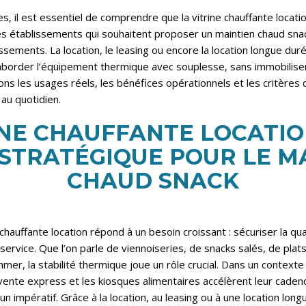
s, il est essentiel de comprendre que la vitrine chauffante locatio
les établissements qui souhaitent proposer un maintien chaud snac
issements. La location, le leasing ou encore la location longue du
border l’équipement thermique avec souplesse, sans immobiliser
sons les usages réels, les bénéfices opérationnels et les critères
au quotidien.
INE CHAUFFANTE LOCATION
STRATÉGIQUE POUR LE M
CHAUD SNACK
chauffante location répond à un besoin croissant : sécuriser la qua
service. Que l’on parle de viennoiseries, de snacks salés, de pla
er, la stabilité thermique joue un rôle crucial. Dans un contexte 
vente express et les kiosques alimentaires accélèrent leur caden
un impératif. Grâce à la location, au leasing ou à une location long